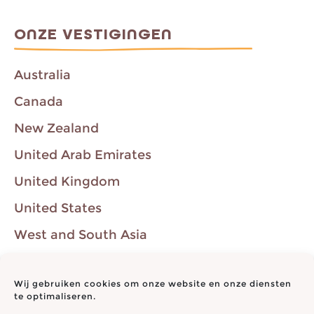
ONZE VESTIGINGEN
Australia
Canada
New Zealand
United Arab Emirates
United Kingdom
United States
West and South Asia
Western Europe
Wij gebruiken cookies om onze website en onze diensten
"Think Productive", "Productivity Ninja" en "Getting Your Inbox to
te optimaliseren.
Zero" zijn handelsmerken van Think Productive