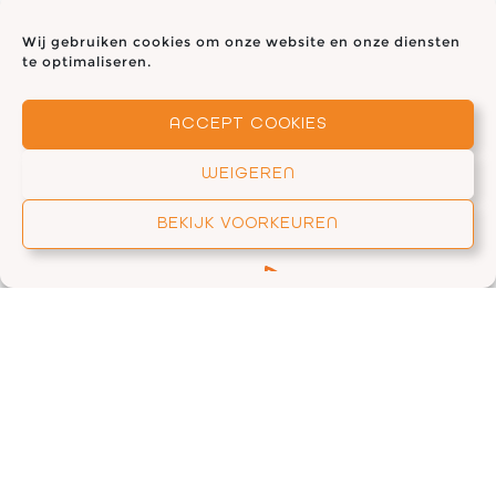
Wij gebruiken cookies om onze website en onze diensten
te optimaliseren.
Leer hoe persoonlijk leiderschap
ACCEPT COOKIES
werkt en zet jezelf in de actiemodus!
WEIGEREN
BEKIJK SESSIE
BEKIJK VOORKEUREN
PAK DE REGIE ALS PRODUCTIVITEITS