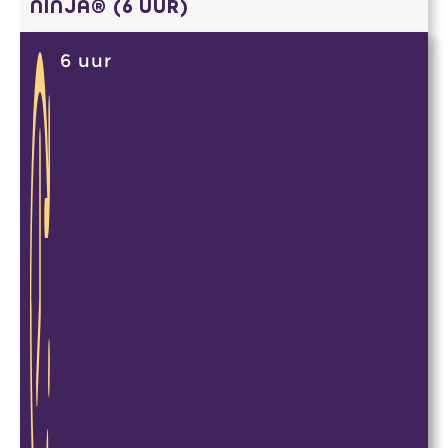
NINJA® (6 UUR)
6 uur