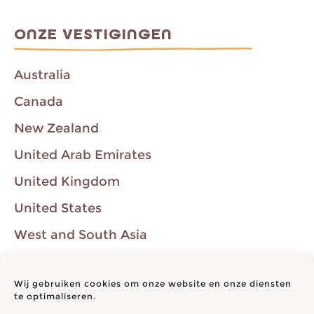
ONZE VESTIGINGEN
Australia
Canada
New Zealand
United Arab Emirates
United Kingdom
United States
West and South Asia
Western Europe
Wij gebruiken cookies om onze website en onze diensten
"Think Productive", "Productivity Ninja" en "Getting Your Inbox to
te optimaliseren.
Zero" zijn handelsmerken van Think Productive