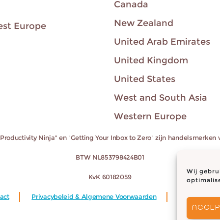
Canada
New Zealand
est Europe
United Arab Emirates
United Kingdom
United States
West and South Asia
Western Europe
"Productivity Ninja" en "Getting Your Inbox to Zero" zijn handelsmerken
BTW NL853798424B01
Wij gebru
KvK 60182059
optimalis
act
Privacybeleid & Algemene Voorwaarden
Cookiebeleid
ACCEP