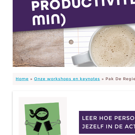
N)
Home
»
Onze workshops en keynotes
»
Pak De Regie
LEER HOE PERSO
JEZELF IN DE A