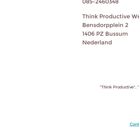
085-2460348
Think Productive W
Bensdorpplein 2
1406 PZ Bussum
Nederland
"Think Productive", 
Cont