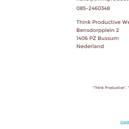
085-2460348
Think Productive W
Bensdorpplein 2
1406 PZ Bussum
Nederland
"Think Productive", 
Cont