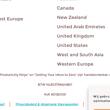
Canada
New Zealand
est Europe
United Arab Emirates
United Kingdom
United States
West and South Asia
Western Europe
"Productivity Ninja" en "Getting Your Inbox to Zero" zijn handelsmerken
BTW NL853798424B01
KvK 60182059
Wij gebru
optimalis
act
Privacybeleid & Algemene Voorwaarden
Cookiebeleid