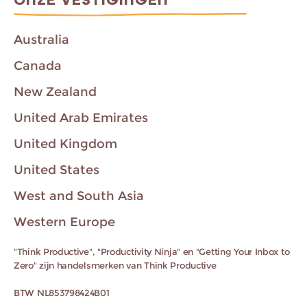
ONZE VESTIGINGEN
Australia
Canada
New Zealand
United Arab Emirates
United Kingdom
United States
West and South Asia
Western Europe
"Think Productive", "Productivity Ninja" en "Getting Your Inbox to
Zero" zijn handelsmerken van Think Productive
BTW NL853798424B01