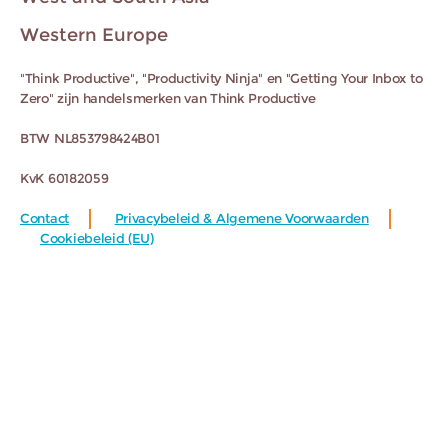
Western Europe
"Think Productive", "Productivity Ninja" en "Getting Your Inbox to
Zero" zijn handelsmerken van Think Productive
BTW NL853798424B01
KvK 60182059
Contact
Privacybeleid & Algemene Voorwaarden
Cookiebeleid (EU)